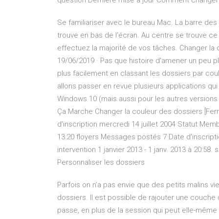
question Dernière mise à jour Comment changer
Se familiariser avec le bureau Mac. La barre des
trouve en bas de l’écran. Au centre se trouve ce
effectuez la majorité de vos tâches. Changer la
19/06/2019 · Pas que histoire d'amener un peu pl
plus facilement en classant les dossiers par co
allons passer en revue plusieurs applications q
Windows 10 (mais aussi pour les autres version
Ça Marche Changer la couleur des dossiers [Fe
d'inscription mercredi 14 juillet 2004 Statut Mem
13:20 floyers Messages postés 7 Date d'inscript
intervention 1 janvier 2013 - 1 janv. 2013 à 20:58. 
Personnaliser les dossiers
Parfois on n’a pas envie que des petits malins vie
dossiers. Il est possible de rajouter une couche 
passe, en plus de la session qui peut elle-même 