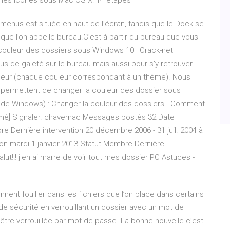
 les icônes sous Mac OS X: 14 étapes
 menus est située en haut de l’écran, tandis que le Dock se
 que l’on appelle bureau.C’est à partir du bureau que vous
 couleur des dossiers sous Windows 10 | Crack-net
us de gaieté sur le bureau mais aussi pour s'y retrouver
uleur (chaque couleur correspondant à un thème). Nous
ui permettent de changer la couleur des dossier sous
s de Windows) : Changer la couleur des dossiers - Comment
rmé] Signaler. chavernac Messages postés 32 Date
bre Dernière intervention 20 décembre 2006 - 31 juil. 2004 à
ion mardi 1 janvier 2013 Statut Membre Dernière
salut!!! j'en ai marre de voir tout mes dossier PC Astuces -
nnent fouiller dans les fichiers que l’on place dans certains
de sécurité en verrouillant un dossier avec un mot de
être verrouillée par mot de passe. La bonne nouvelle c’est