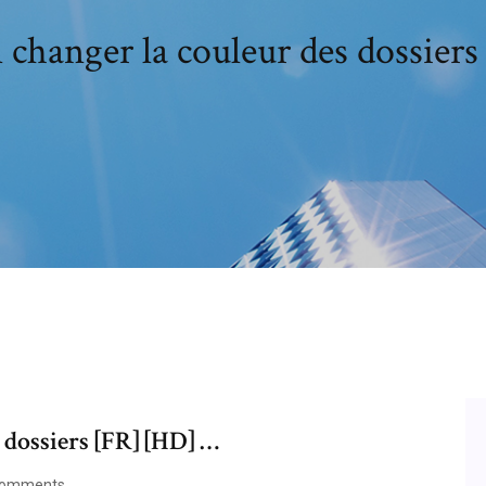
 changer la couleur des dossiers
 dossiers [FR] [HD] …
Comments