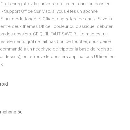
aît et enregistrez-la sur votre ordinateur dans un dossier
 - Support Office Sur Mac, si vous êtes un abonné
S sur mode foncé et Office respectera ce choix. Si vous
r entre deux thèmes Office : couleur ou classique. débuter
ion des dossiers: CE QU’IL FAUT SAVOIR.. Le mac est un
 des éléments qu’il ne fait pas bon de toucher, sous peine
ecommandé à un néophyte de tripoter la base de registre
i dessus), on retrouve le dossiers applications Utiliser les
ok
roid
r iphone 5c