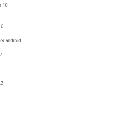
s 10
10
ger android
7
.2