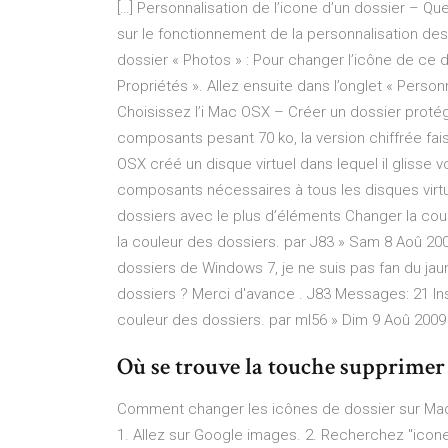
[…] Personnalisation de l’icone d’un dossier – Qu
sur le fonctionnement de la personnalisation de
dossier « Photos » : Pour changer l’icône de ce do
Propriétés ». Allez ensuite dans l’onglet « Personn
Choisissez l’i Mac OSX – Créer un dossier prot
composants pesant 70 ko, la version chiffrée faisa
OSX créé un disque virtuel dans lequel il glisse 
composants nécessaires à tous les disques virtu
dossiers avec le plus d’éléments Changer la cou
la couleur des dossiers. par J83 » Sam 8 Aoû 200
dossiers de Windows 7, je ne suis pas fan du jau
dossiers ? Merci d'avance . J83 Messages: 21 Ins
couleur des dossiers. par ml56 » Dim 9 Aoû 2009 0
Où se trouve la touche supprimer
Comment changer les icônes de dossier sur Mac. 
1. Allez sur Google images. 2. Recherchez "icon