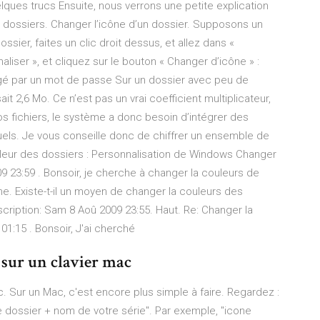
elques trucs Ensuite, nous verrons une petite explication
s dossiers. Changer l’icône d’un dossier. Supposons un
ssier, faites un clic droit dessus, et allez dans «
aliser », et cliquez sur le bouton « Changer d’icône » :
égé par un mot de passe Sur un dossier avec peu de
it 2,6 Mo. Ce n’est pas un vrai coefficient multiplicateur,
vos fichiers, le système a donc besoin d’intégrer des
els. Je vous conseille donc de chiffrer un ensemble de
leur des dossiers : Personnalisation de Windows Changer
9 23:59 . Bonsoir, je cherche à changer la couleurs de
ne. Existe-t-il un moyen de changer la couleurs des
cription: Sam 8 Aoû 2009 23:55. Haut. Re: Changer la
1:15 . Bonsoir, J'ai cherché
 sur un clavier mac
Sur un Mac, c'est encore plus simple à faire. Regardez :
e dossier + nom de votre série". Par exemple, "icone