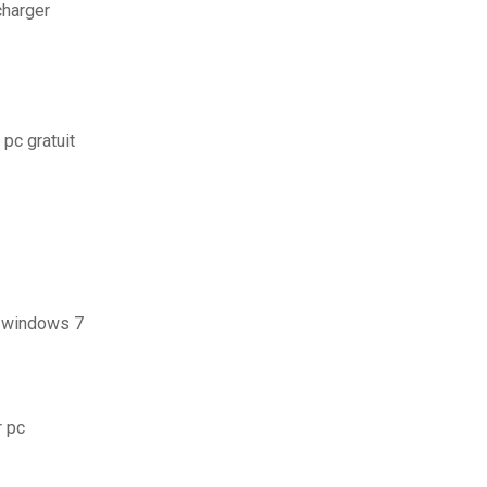
charger
 pc gratuit
r windows 7
r pc