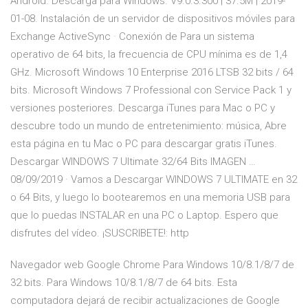
Android. Descarga para Windows. V9.0.3.300 | 37.5M | 2019-
01-08. Instalación de un servidor de dispositivos móviles para
Exchange ActiveSync · Conexión de Para un sistema
operativo de 64 bits, la frecuencia de CPU mínima es de 1,4
GHz. Microsoft Windows 10 Enterprise 2016 LTSB 32 bits / 64
bits. Microsoft Windows 7 Professional con Service Pack 1 y
versiones posteriores. Descarga iTunes para Mac o PC y
descubre todo un mundo de entretenimiento: música, Abre
esta página en tu Mac o PC para descargar gratis iTunes.
Descargar WINDOWS 7 Ultimate 32/64 Bits IMAGEN …
08/09/2019 · Vamos a Descargar WINDOWS 7 ULTIMATE en 32
o 64 Bits, y luego lo bootearemos en una memoria USB para
que lo puedas INSTALAR en una PC o Laptop. Espero que
disfrutes del vídeo. ¡SUSCRIBETE!: http
Navegador web Google Chrome Para Windows 10/8.1/8/7 de
32 bits. Para Windows 10/8.1/8/7 de 64 bits. Esta
computadora dejará de recibir actualizaciones de Google